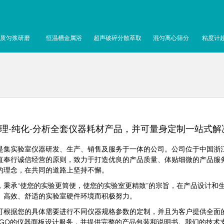
质匀浆研磨
恒温槽金属浴
超声破碎分散萃取
混匀离心筛分
粘度计
理-纯化-分析全套仪器耗材产品，并可量身定制一站式解
实验室仪器研发、生产、销售及服务于一体的公司。公司位于中国浙
直奉行诚信经营的原则，致力于打造优良的产品质量、体贴细微的产品服
的理念，在共同的道路上坚持不懈。
承“使您的实验更简便，使您的实验室更精致”的宗旨，在产品设计和
、高效、舒适的实验室硬件环境而积极努力。
据您的具体需要进行不同仪器规格参数的定制，并且为客户提供全面的
OGO的仪器面板设计服务，并提供完整的产品包装和说明书。我们的技术