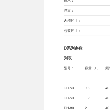
排水：
净重：
内槽尺寸：
包装尺寸：
D系列参数
列表
型号：
容量（L）
频
DH-50
0.8
40
DH-50
1.2
40
DH-80
2
40