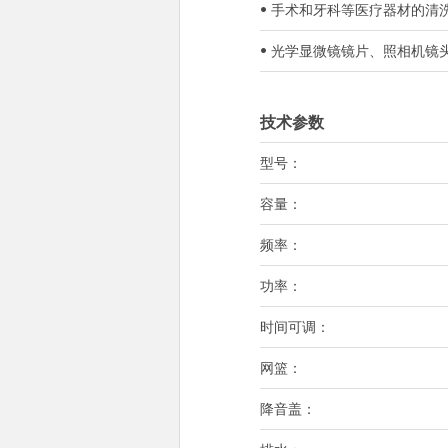
• 手术和牙科等医疗器材的清
• 光学显微镜镜片、照相机
技术参数
型号：
容量：
频率：
功率：
时间可调：
网篮：
降音盖：