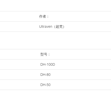
作者：
Ultraven（超梵）
型号：
DH-100D
DH-80
DH-50